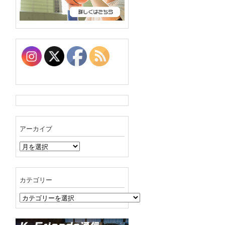
アーカイブ
ア
ー
カ
イ
カテゴリー
ブ
カ
テ
ゴ