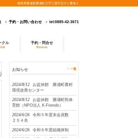
徳島県勝浦郡勝浦町大字三溪字古川１番地１
は
予約・お問い合わせ
tel:0885-42-3671
ークル
予約・問合せ
Club
Reserve
お知らせ
一覧
2
2024/8/12
お盆休館 勝浦町農村
環境改善センター
2024/8/12
お盆休館 勝浦町民体
育館（NPO法人 K-Friends）
2024/6/26
令和５年度末会員数
２５４名
2024/6/26
令和６年度組織体制