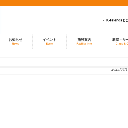
K-Friendsと
お知らせ
イベント
施設案内
教室・サ
News
Event
Facility Info
Class & 
2025/06/1