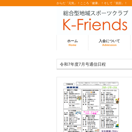
からだ「元気」！こころ「健康」！そして「笑顔」！
ホーム
入会について
Home
Admission
令和7年度7月号通信日程