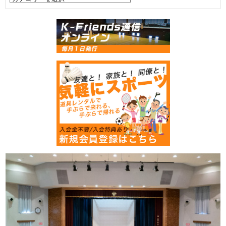
テ
ゴ
リ
ー