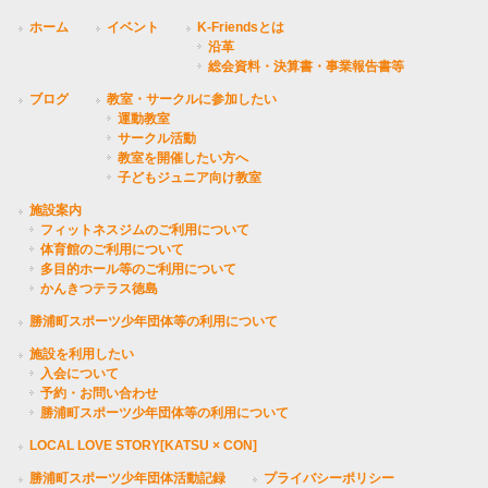
ホーム
イベント
K-Friendsとは
沿革
総会資料・決算書・事業報告書等
ブログ
教室・サークルに参加したい
運動教室
サークル活動
教室を開催したい方へ
子どもジュニア向け教室
施設案内
フィットネスジムのご利用について
体育館のご利用について
多目的ホール等のご利用について
かんきつテラス徳島
勝浦町スポーツ少年団体等の利用について
施設を利用したい
入会について
予約・お問い合わせ
勝浦町スポーツ少年団体等の利用について
LOCAL LOVE STORY[KATSU × CON]
勝浦町スポーツ少年団体活動記録
プライバシーポリシー