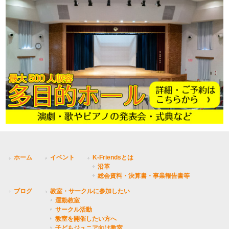
ホーム
イベント
K-Friendsとは
沿革
総会資料・決算書・事業報告書等
ブログ
教室・サークルに参加したい
運動教室
サークル活動
教室を開催したい方へ
子どもジュニア向け教室