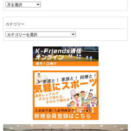
ア
ー
カ
イ
カテゴリー
ブ
カ
テ
ゴ
リ
ー