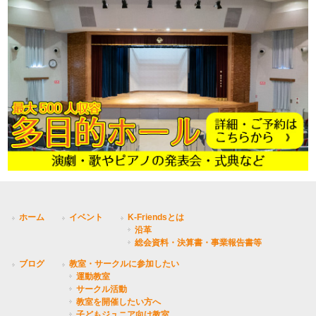
ホーム
イベント
K-Friendsとは
沿革
総会資料・決算書・事業報告書等
ブログ
教室・サークルに参加したい
運動教室
サークル活動
教室を開催したい方へ
子どもジュニア向け教室