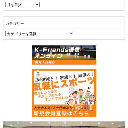
ア
ー
カ
イ
カテゴリー
ブ
カ
テ
ゴ
リ
ー