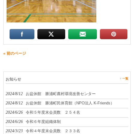
« 前のページ
お知らせ
一覧
2024/8/12
お盆休館 勝浦町農村環境改善センター
2024/8/12
お盆休館 勝浦町民体育館（NPO法人 K-Friends）
2024/6/26
令和５年度末会員数 ２５４名
2024/6/26
令和６年度組織体制
2024/3/23
令和４年度末会員数 ２３３名