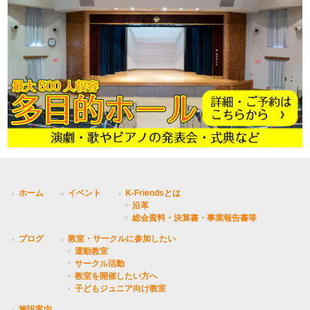
ホーム
イベント
K-Friendsとは
沿革
総会資料・決算書・事業報告書等
ブログ
教室・サークルに参加したい
運動教室
サークル活動
教室を開催したい方へ
子どもジュニア向け教室
施設案内