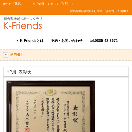
からだ「元気」！こころ「健康」！そして「笑顔」！
徳島県勝浦郡勝浦町大字三溪字古川１番地１
K-Friendsとは
予約・お問い合わせ
tel:0885-42-3671
MENU
HP用_表彰状