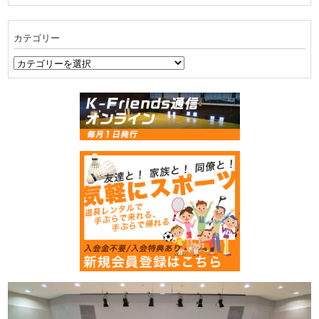
ー
カ
イ
カテゴリー
ブ
カ
テ
ゴ
リ
ー