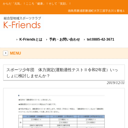
からだ「元気」！こころ「健康」！そして「笑顔」！
徳島県勝浦郡勝浦町大字三溪字古川１番地１
K-Friendsとは
予約・お問い合わせ
tel:0885-42-3671
MENU
スポーツ少年団 体力測定(運動適性テストⅡ令和2年度）いっ
しょに検討しませんか？
2019/12/11