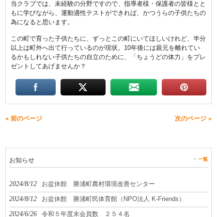
当クラブでは、未経験の分野ですので、指導者様・保護者の皆様とと
もに学びながら、運動適性テストができれば、かつうらの子供たちの
為になると思います。
この町で育った子供たちに、ずっとこの町にいてほしいけれど、半分
以上は町外へ出て行っているのが現状。10年後には親元を離れてい
るかもしれない子供たちの自立のために、「ちょうどの体力」をプレ
ゼントしてあげませんか？
« 前のページ
次のページ »
お知らせ
一覧
2024/8/12
お盆休館 勝浦町農村環境改善センター
2024/8/12
お盆休館 勝浦町民体育館（NPO法人 K-Friends）
2024/6/26
令和５年度末会員数 ２５４名