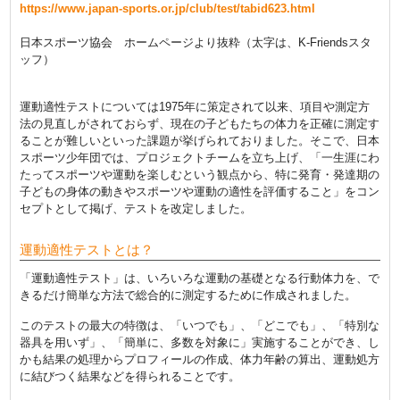
https://www.japan-sports.or.jp/club/test/tabid623.html
日本スポーツ協会 ホームページより抜粋（太字は、K-Friendsスタ
ッフ）
運動適性テストについては1975年に策定されて以来、項目や測定方
法の見直しがされておらず、現在の子どもたちの体力を正確に測定す
ることが難しいといった課題が挙げられておりました。そこで、日本
スポーツ少年団では、プロジェクトチームを立ち上げ、「
一生涯にわ
たってスポーツや運動を楽しむ
という観点から、特に発育・発達期の
子どもの身体の動きやスポーツや運動の適性を評価すること」をコン
セプトとして掲げ、テストを改定しました。
運動適性テストとは？
「運動適性テスト」は、いろいろな運動の基礎となる行動体力を、で
きるだけ簡単な方法で総合的に測定するために作成されました。
このテストの最大の特徴は、「いつでも」、「どこでも」、「特別な
器具を用いず」、「簡単に、多数を対象に」実施することができ、し
かも結果の処理から
プロフィールの作成、体力年齢の算出、運動処方
に結びつく結果などを得られる
ことです。