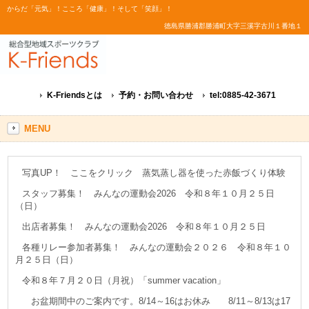
からだ「元気」！こころ「健康」！そして「笑顔」！
徳島県勝浦郡勝浦町大字三溪字古川１番地１
K-Friendsとは
予約・お問い合わせ
tel:0885-42-3671
MENU
写真UP！ ここをクリック 蒸気蒸し器を使った赤飯づくり体験
スタッフ募集！ みんなの運動会2026 令和８年１０月２５日
（日）
出店者募集！ みんなの運動会2026 令和８年１０月２５日
各種リレー参加者募集！ みんなの運動会２０２６ 令和８年１０
月２５日（日）
令和８年７月２０日（月祝）「summer vacation」
お盆期間中のご案内です。8/14～16はお休み 8/11～8/13は17