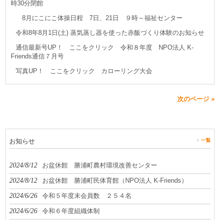
時30分閉館
8月にこにこ体操日程 7日、21日 ９時～福祉センター
令和8年8月1日(土) 蒸気蒸し器を使った赤飯づくり体験のお知らせ
通信最新号UP！ ここをクリック 令和８年度 NPO法人 K-
Friends通信７月号
写真UP！ ここをクリック カローリング大会
次のページ »
お知らせ
一覧
2024/8/12
お盆休館 勝浦町農村環境改善センター
2024/8/12
お盆休館 勝浦町民体育館（NPO法人 K-Friends）
2024/6/26
令和５年度末会員数 ２５４名
2024/6/26
令和６年度組織体制