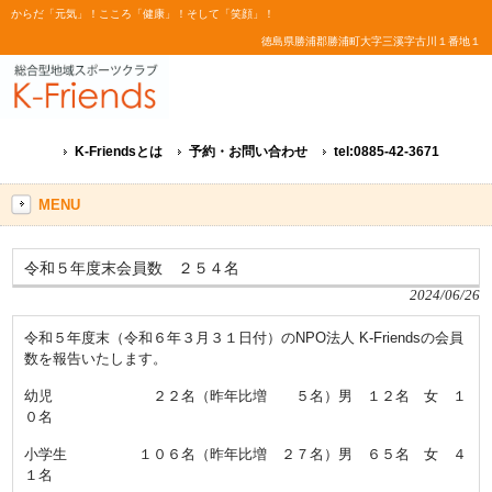
からだ「元気」！こころ「健康」！そして「笑顔」！
徳島県勝浦郡勝浦町大字三溪字古川１番地１
K-Friendsとは
予約・お問い合わせ
tel:0885-42-3671
MENU
令和５年度末会員数 ２５４名
2024/06/26
令和５年度末（令和６年３月３１日付）のNPO法人 K-Friendsの会員
数を報告いたします。
幼児 ２２名（昨年比増 ５名）男 １２名 女 １
０名
小学生 １０６名（昨年比増 ２７名）男 ６５名 女 ４
１名