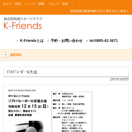
からだ「元気」！こころ「健康」！そして「笑顔」！
徳島県勝浦郡勝浦町大字三溪字古川１番地１
K-Friendsとは
予約・お問い合わせ
tel:0885-42-3671
MENU
ｿﾌﾄﾊﾞﾚｰﾎﾞｰﾙ大会
2019/10/05