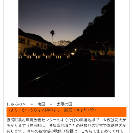
しゅろの木 ＝ 南国 ＝ 太陽の国
つまり、かつうらは太陽のまち 認定（ｂｙｶﾞｵﾀﾝ）
勝浦町農村環境改善センターのすぐそばの集落地域で、今夜は花火が
あがります（勝浦町は、各集落地域ごとの秋祭りの宵宮で奉納煙火が
あります 。今年の各地域の秋祭り情報は、こちらでまとめてくれて