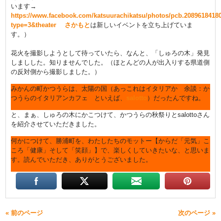
います→
https://www.facebook.com/katsuurachikatsu/photos/pcb.2089618418
type=3&theater
さかもと
は新しいイベントを立ち上げていま
す。）
花火を撮影しようとして待っていたら、なんと、「しゅろの木」発見
しましした。知りませんでした。（ほとんどの人が出入りする県道側
の反対側から撮影しました。）
みかんの町かつうらは、太陽の国（あっこれはイタリアか 余談：か
つうらのイタリアンカフェ といえば、
salotto
）だったんですね。
と、まぁ、しゅろの木にかこつけて、かつうらの秋祭りとsalottoさん
を紹介させていただきました。
何かにつけて、勝浦町を、わたしたちのモットー【からだ「元気」こ
ころ「健康」そして「笑顔」】で、楽しくしていきたいな、と思いま
す。読んでいただき、ありがとうございました。
« 前のページ
次のページ »