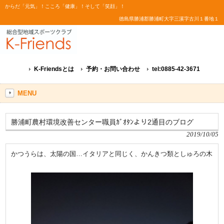
からだ「元気」！こころ「健康」！そして「笑顔」！
徳島県勝浦郡勝浦町大字三溪字古川１番地１
K-Friendsとは
予約・お問い合わせ
tel:0885-42-3671
MENU
勝浦町農村環境改善センター職員ｶﾞｵﾀﾝより2通目のブログ
2019/10/05
かつうらは、太陽の国…イタリアと同じく、かんきつ類としゅろの木