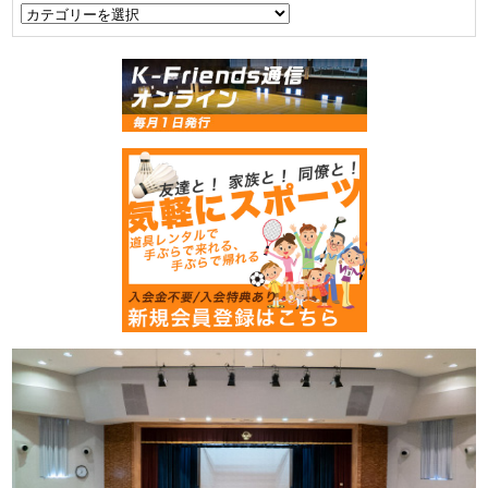
カ
テ
ゴ
リ
ー