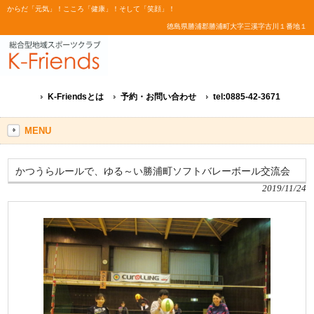
からだ「元気」！こころ「健康」！そして「笑顔」！
徳島県勝浦郡勝浦町大字三溪字古川１番地１
K-Friendsとは
予約・お問い合わせ
tel:0885-42-3671
MENU
かつうらルールで、ゆる～い勝浦町ソフトバレーボール交流会
2019/11/24