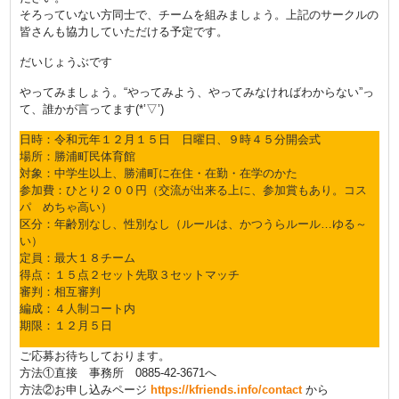
そろっていない方同士で、チームを組みましょう。上記のサークルの
皆さんも協力していただける予定です。
だいじょうぶです
やってみましょう。“やってみよう、やってみなければわからない”っ
て、誰かが言ってます(*’▽’)
日時：令和元年１２月１５日 日曜日、９時４５分開会式
場所：勝浦町民体育館
対象：中学生以上、勝浦町に在住・在勤・在学のかた
参加費：ひとり２００円（交流が出来る上に、参加賞もあり。コス
パ めちゃ高い）
区分：年齢別なし、性別なし（ルールは、かつうらルール…ゆる～
い）
定員：最大１８チーム
得点：１５点２セット先取３セットマッチ
審判：相互審判
編成：４人制コート内
期限：１２月５日
ご応募お待ちしております。
方法①直接 事務所 0885-42-3671へ
方法②お申し込みページ
https://kfriends.info/contact
から