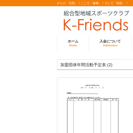
からだ「元気」！こころ「健康」！そして「笑顔」！
ホーム
入会について
Home
Admission
加盟団体年間活動予定表 (2)