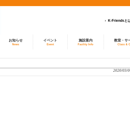
K-Friendsと
お知らせ
イベント
施設案内
教室・サ
News
Event
Facility Info
Class & 
2020/03/0