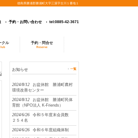
徳島県勝浦郡勝浦町大字三溪字古川１番地１
は
予約・お問い合わせ
tel:0885-42-3671
ークル
予約・問合せ
Club
Reserve
お知らせ
一覧
4
2024/8/12
お盆休館 勝浦町農村
環境改善センター
2024/8/12
お盆休館 勝浦町民体
育館（NPO法人 K-Friends）
2024/6/26
令和５年度末会員数
２５４名
2024/6/26
令和６年度組織体制