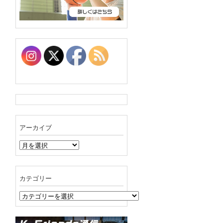
アーカイブ
ア
ー
カ
イ
カテゴリー
ブ
カ
テ
ゴ