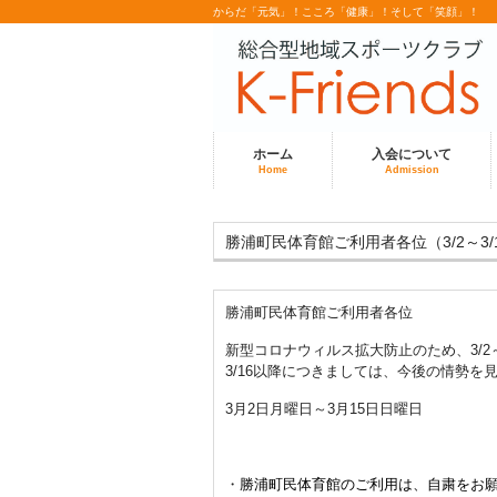
からだ「元気」！こころ「健康」！そして「笑顔」！
ホーム
入会について
Home
Admission
勝浦町民体育館ご利用者各位（3/2～3/
勝浦町民体育館ご利用者各位
新型コロナウィルス拡大防止のため、3/2
3/16以降につきましては、今後の情勢
3月2日月曜日～3月15日日曜日
・
勝浦町民体育館のご利用は、自粛をお