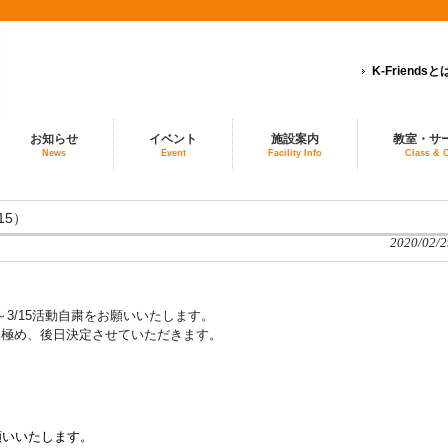
K-Friendsと
お知らせ
イベント
施設案内
教室・サ
News
Event
Facility Info
Class & 
15）
2020/02/2
～3/15活動自粛をお願いいたします。
を見極め、後日決定させていただきます。
願いいたします。