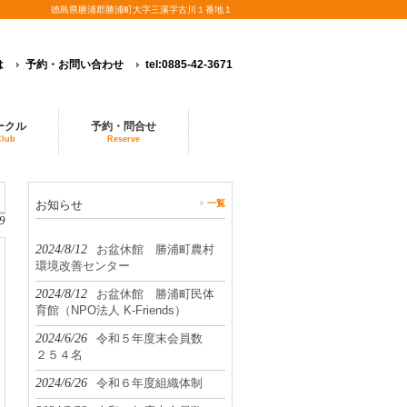
徳島県勝浦郡勝浦町大字三溪字古川１番地１
は
予約・お問い合わせ
tel:0885-42-3671
ークル
予約・問合せ
Club
Reserve
お知らせ
一覧
9
2024/8/12
お盆休館 勝浦町農村
環境改善センター
2024/8/12
お盆休館 勝浦町民体
育館（NPO法人 K-Friends）
2024/6/26
令和５年度末会員数
２５４名
2024/6/26
令和６年度組織体制