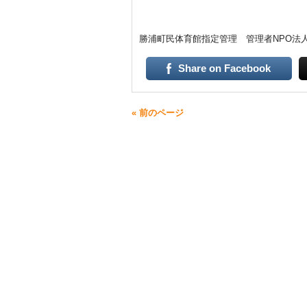
勝浦町民体育館指定管理 管理者NPO法人K-F
Share on Facebook
« 前のページ