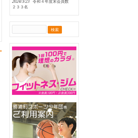
2024/3/23
令和４年度末会員数
２３３名
検
索:
»