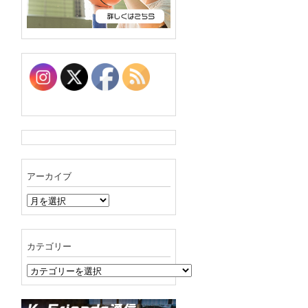
アーカイブ
ア
ー
カ
イ
カテゴリー
ブ
カ
テ
ゴ