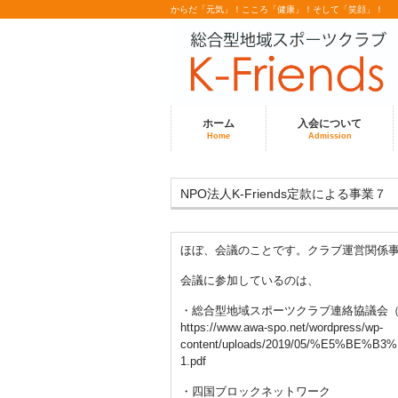
からだ「元気」！こころ「健康」！そして「笑顔」！
ホーム
入会について
Home
Admission
NPO法人K-Friends定款による事業
ほぼ、会議のことです。クラブ運営関係
会議に参加しているのは、
・総合型地域スポーツクラブ連絡協議会
https://www.awa-spo.net/wordpress/wp-
content/uploads/2019/05/%E5
1.pdf
・四国ブロックネットワーク