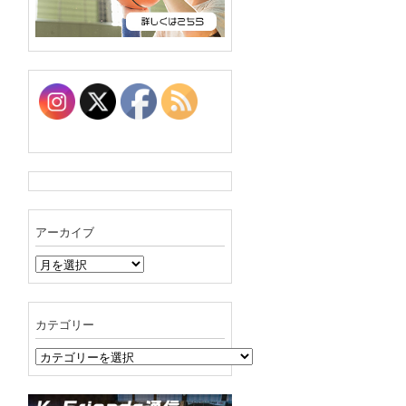
アーカイブ
ア
ー
カ
イ
カテゴリー
ブ
カ
テ
ゴ