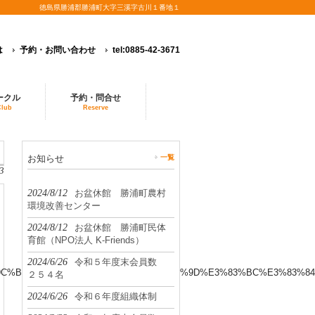
徳島県勝浦郡勝浦町大字三溪字古川１番地１
は
予約・お問い合わせ
tel:0885-42-3671
ークル
予約・問合せ
Club
Reserve
お知らせ
一覧
3
2024/8/12
お盆休館 勝浦町農村
環境改善センター
2024/8/12
お盆休館 勝浦町民体
育館（NPO法人 K-Friends）
2024/6/26
令和５年度末会員数
B%E5%9C%B0%E5%9F%9F%E3%82%B9%E3%83%9D%E3%83%BC%E3%
２５４名
2024/6/26
令和６年度組織体制