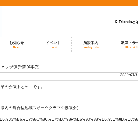
K-Friendsと
お知らせ
イベント
施設案内
教室・サ
News
Event
Facility Info
Class & 
７ クラブ運営関係事業
2020/03/1
事業の会議まとめ です。
（県内の総合型地域スポーツクラブの協議会）
%BE%B3%E5%B3%B6%E7%9C%8C%E7%B7%8F%E5%90%88%E5%9E%8