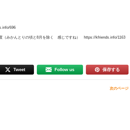
info/696
（みかんとりの頃と8月を除く 感じですね） https://kfriends.info/1163
Tweet
Follow us
保存する
次のページ 