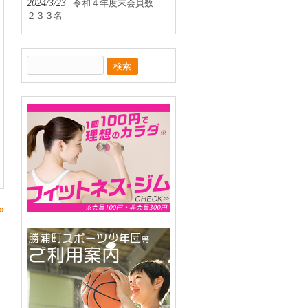
2024/3/23
令和４年度末会員数
２３３名
検
索:
»