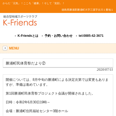
からだ「元気」！こころ「健康」！そして「笑顔」！
徳島県勝浦郡勝浦町大字三溪字古川１番地１
K-Friendsとは
予約・お問い合わせ
tel:0885-42-3671
MENU
勝浦町民体育祭だより②
2020/07/11
開催については、8月中旬の勝浦町による決定次第では変更もありま
すが、準備は進めています。
第1回勝浦町民体育祭プロジェクト会議が開催されました。
日時：令和2年6月30日19時～
会場：勝浦町住民福祉センター3階ホール