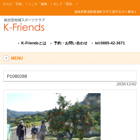
からだ「元気」！こころ「健康」！そして「笑顔」！
徳島県勝浦郡勝浦町大字三溪字古川１番地１
K-Friendsとは
予約・お問い合わせ
tel:0885-42-3671
MENU
P1080288
2020/12/02