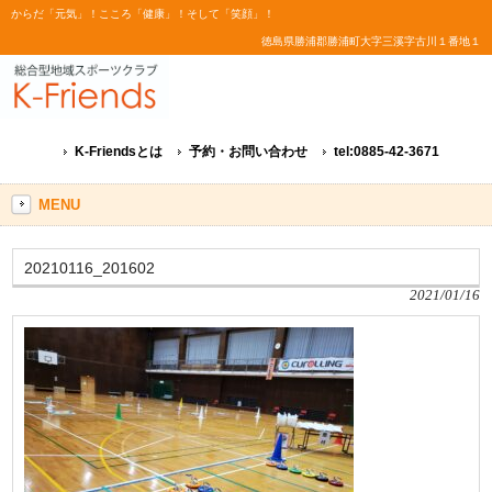
からだ「元気」！こころ「健康」！そして「笑顔」！
徳島県勝浦郡勝浦町大字三溪字古川１番地１
K-Friendsとは
予約・お問い合わせ
tel:0885-42-3671
MENU
20210116_201602
2021/01/16