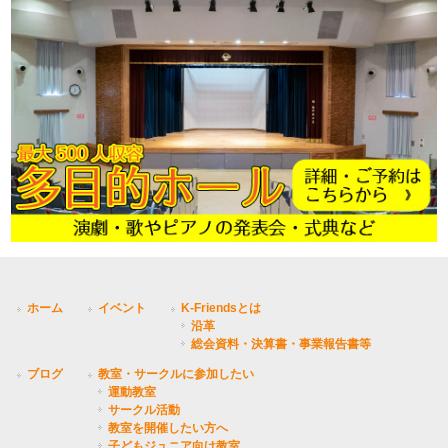
ホーム
イベント
K-Friendsとは
沿革
総会資料・決算書・事業報告書等
ブログ
教室・サークルに参加したい
運動教室
サークル活動
教室を開催したい方へ
子どもジュニア向け教室