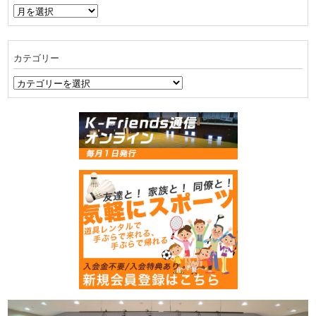
ア
ー
カ
イ
カテゴリー
ブ
カ
テ
ゴ
リ
ー