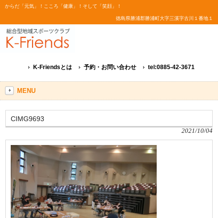
からだ「元気」！こころ「健康」！そして「笑顔」！
徳島県勝浦郡勝浦町大字三溪字古川１番地１
K-Friendsとは
予約・お問い合わせ
tel:0885-42-3671
MENU
CIMG9693
2021/10/04