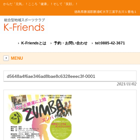
からだ「元気」！こころ「健康」！そして「笑顔」！
徳島県勝浦郡勝浦町大字三溪字古川１番地１
K-Friendsとは
予約・お問い合わせ
tel:0885-42-3671
MENU
d5648a4f6ae346ad8bae8c6328eeec3f-0001
2021/11/02