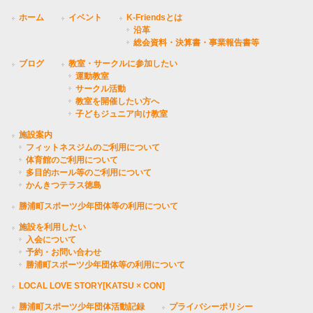
ホーム
イベント
K-Friendsとは
沿革
総会資料・決算書・事業報告書等
ブログ
教室・サークルに参加したい
運動教室
サークル活動
教室を開催したい方へ
子どもジュニア向け教室
施設案内
フィットネスジムのご利用について
体育館のご利用について
多目的ホール等のご利用について
かんきつテラス徳島
勝浦町スポーツ少年団体等の利用について
施設を利用したい
入会について
予約・お問い合わせ
勝浦町スポーツ少年団体等の利用について
LOCAL LOVE STORY[KATSU × CON]
勝浦町スポーツ少年団体活動記録
プライバシーポリシー