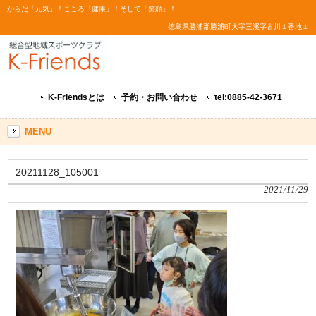
からだ「元気」！こころ「健康」！そして「笑顔」！
徳島県勝浦郡勝浦町大字三溪字古川１番地１
K-Friendsとは
予約・お問い合わせ
tel:0885-42-3671
MENU
20211128_105001
2021/11/29