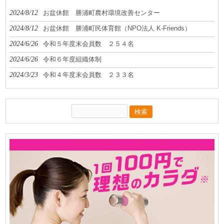
2024/8/12
お盆休館 勝浦町農村環境改善センター
2024/8/12
お盆休館 勝浦町民体育館（NPO法人 K-Friends）
2024/6/26
令和５年度末会員数 ２５４名
2024/6/26
令和６年度組織体制
2024/3/23
令和４年度末会員数 ２３３名
検
索: