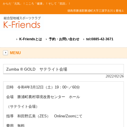
からだ「元気」！こころ「健康」！そして「笑顔」！
徳島県勝浦郡勝浦町大字三溪字古川１番地１
K-Friendsとは
予約・お問い合わせ
tel:0885-42-3671
MENU
Zumba ® GOLD サテライト会場
2022/02/26
日時 令和4年3月12日（土）19：00~／60分
会場 勝浦町農村環境改善センター ホール
（サテライト会場）
指導 和田野広美（ZES） Online/Zoomにて
費用 無料