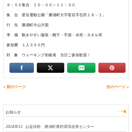
９：５０集合 １０：００～１１：３０
集 合 星谷運動公園「勝浦町大字星谷字石田１９－１」
行 先 勝浦町今山方面
準 備 動きやすい服装・帽子・手袋・水筒・タオル等
参加費 １人３００円
対 象 ウォーキング初級者 当日ご参加歓迎！
« 前のページ
次のページ »
お知らせ
一覧
2024/8/12
お盆休館 勝浦町農村環境改善センター