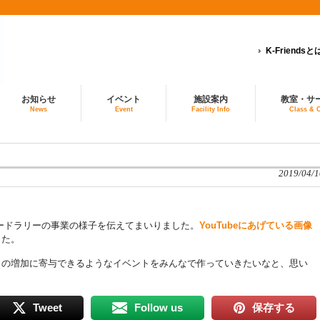
K-Friendsと
お知らせ
イベント
施設案内
教室・サ
News
Event
Facility Info
Class & 
2019/04/1
ーワードラリーの事業の様子を伝えてまいりました。
YouTubeにあげている画像
した。
口の増加に寄与できるようなイベントをみんなで作っていきたいなと、思い
Tweet
Follow us
保存する