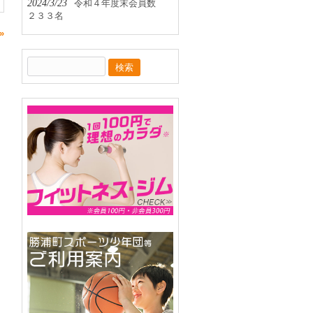
2024/3/23
令和４年度末会員数
２３３名
»
検
索: