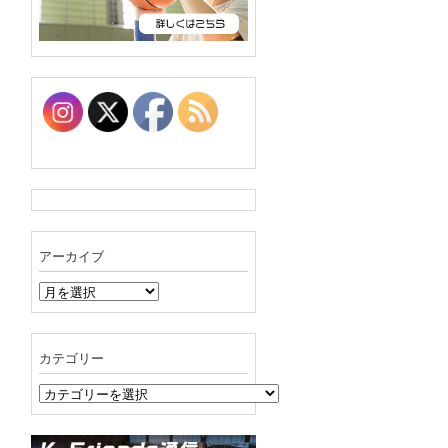
アーカイブ
ア
ー
カ
イ
カテゴリー
ブ
カ
テ
ゴ