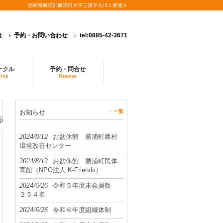
徳島県勝浦郡勝浦町大字三溪字古川１番地１
は
予約・お問い合わせ
tel:0885-42-3671
ークル
予約・問合せ
Club
Reserve
お知らせ
一覧
0
2024/8/12
お盆休館 勝浦町農村
環境改善センター
2024/8/12
お盆休館 勝浦町民体
育館（NPO法人 K-Friends）
2024/6/26
令和５年度末会員数
２５４名
2024/6/26
令和６年度組織体制