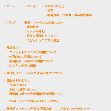
ホーム
イベント
K-Friendsとは
沿革
総会資料・決算書・事業報告書等
ブログ
教室・サークルに参加したい
運動教室
サークル活動
教室を開催したい方へ
子どもジュニア向け教室
施設案内
フィットネスジムのご利用について
体育館のご利用について
多目的ホール等のご利用について
かんきつテラス徳島
勝浦町スポーツ少年団体等の利用について
施設を利用したい
入会について
予約・お問い合わせ
勝浦町スポーツ少年団体等の利用について
LOCAL LOVE STORY[KATSU × CON]
勝浦町スポーツ少年団体活動記録
プライバシーポリシー