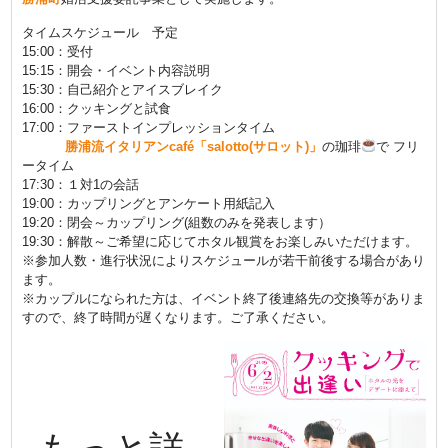
タイムスケジュール
予定
15:00：受付
15:15：開会・イベント内容説明
15:30：自己紹介とアイスブレイク
16:00：クッキングと試食
17:00：ファーストインプレッションタイム
勝浦流イタリアンcafé「salotto(サロット)」
の珈琲
で フリ
ータイム
17:30：１対1の会話
19:00：カップリングとアンケート用紙記入
19:20：閉会～カップリング(組数のみを発表します）
19:30：解散～ご希望に応じてホタル観賞をお楽しみいただけます。
※参加人数・進行状況によりスケジュールが若干前後する場合があり
ます。
※カップルになられた方は、イベント終了後連絡先の交換等がありま
すので、終了時間が遅くなります。ご了承ください。