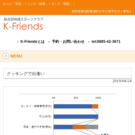
からだ「元気」！こころ「健康」！そして「笑顔」！
徳島県勝浦郡勝浦町大字三溪字古川１番地１
K-Friendsとは
予約・お問い合わせ
tel:0885-42-3671
MENU
クッキングで出逢い
2019/04/24