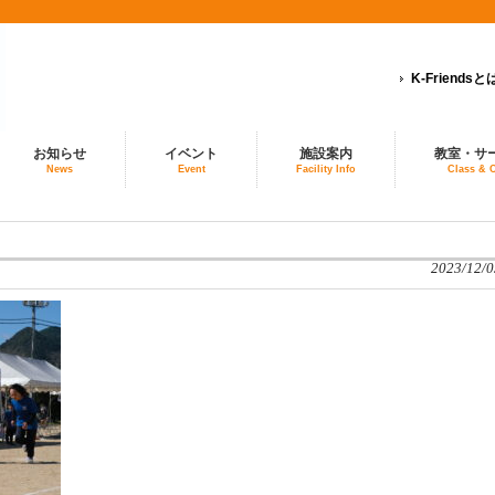
K-Friendsと
お知らせ
イベント
施設案内
教室・サ
News
Event
Facility Info
Class & 
2023/12/0