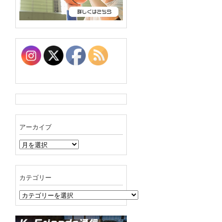
アーカイブ
ア
ー
カ
イ
カテゴリー
ブ
カ
テ
ゴ