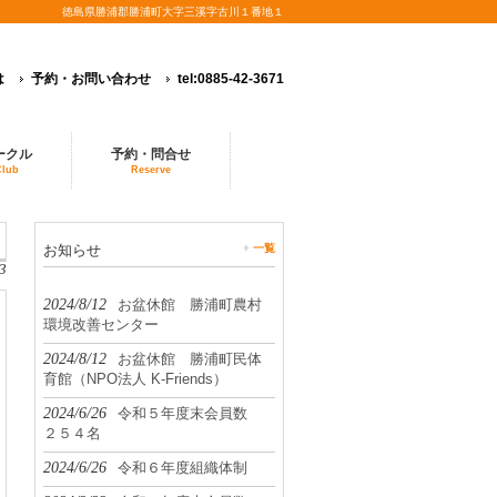
徳島県勝浦郡勝浦町大字三溪字古川１番地１
は
予約・お問い合わせ
tel:0885-42-3671
ークル
予約・問合せ
Club
Reserve
お知らせ
一覧
3
2024/8/12
お盆休館 勝浦町農村
環境改善センター
2024/8/12
お盆休館 勝浦町民体
育館（NPO法人 K-Friends）
2024/6/26
令和５年度末会員数
２５４名
2024/6/26
令和６年度組織体制