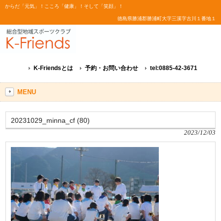
からだ「元気」！こころ「健康」！そして「笑顔」！
徳島県勝浦郡勝浦町大字三溪字古川１番地１
K-Friendsとは
予約・お問い合わせ
tel:0885-42-3671
MENU
20231029_minna_cf (80)
2023/12/03