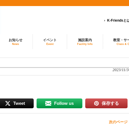
K-Friendsと
お知らせ
イベント
施設案内
教室・サ
News
Event
Facility Info
Class & 
2023/11/3
Tweet
Follow us
保存する
次のページ 