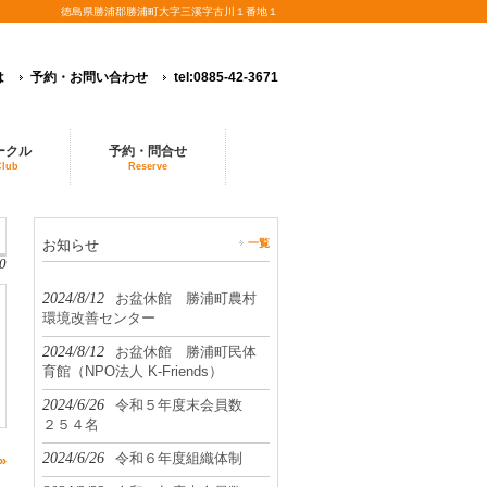
徳島県勝浦郡勝浦町大字三溪字古川１番地１
は
予約・お問い合わせ
tel:0885-42-3671
ークル
予約・問合せ
Club
Reserve
お知らせ
一覧
0
2024/8/12
お盆休館 勝浦町農村
環境改善センター
2024/8/12
お盆休館 勝浦町民体
育館（NPO法人 K-Friends）
2024/6/26
令和５年度末会員数
２５４名
2024/6/26
令和６年度組織体制
»