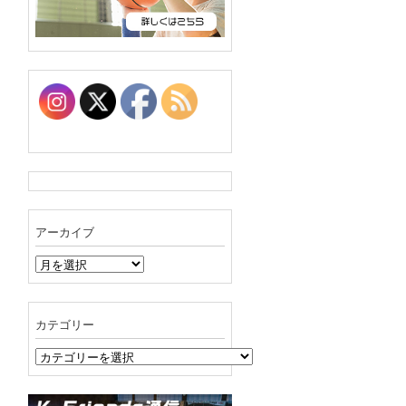
アーカイブ
ア
ー
カ
イ
カテゴリー
ブ
カ
テ
ゴ