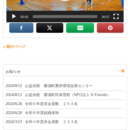
00:00
00:57
« 前のページ
お知らせ
一覧
2024/8/12
お盆休館 勝浦町農村環境改善センター
2024/8/12
お盆休館 勝浦町民体育館（NPO法人 K-Friends）
2024/6/26
令和５年度末会員数 ２５４名
2024/6/26
令和６年度組織体制
2024/3/23
令和４年度末会員数 ２３３名