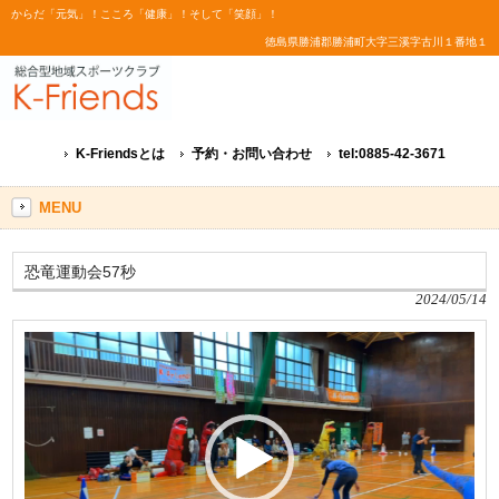
からだ「元気」！こころ「健康」！そして「笑顔」！
徳島県勝浦郡勝浦町大字三溪字古川１番地１
K-Friendsとは
予約・お問い合わせ
tel:0885-42-3671
MENU
恐竜運動会57秒
2024/05/14
動
画
プ
レ
ー
ヤ
ー