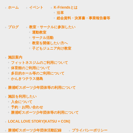
ホーム
イベント
K-Friendsとは
沿革
総会資料・決算書・事業報告書等
ブログ
教室・サークルに参加したい
運動教室
サークル活動
教室を開催したい方へ
子どもジュニア向け教室
施設案内
フィットネスジムのご利用について
体育館のご利用について
多目的ホール等のご利用について
かんきつテラス徳島
勝浦町スポーツ少年団体等の利用について
施設を利用したい
入会について
予約・お問い合わせ
勝浦町スポーツ少年団体等の利用について
LOCAL LOVE STORY[KATSU × CON]
勝浦町スポーツ少年団体活動記録
プライバシーポリシー