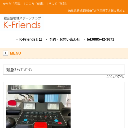
からだ「元気」！こころ「健康」！そして「笑顔」！
徳島県勝浦郡勝浦町大字三溪字古川１番地１
K-Friendsとは
予約・お問い合わせ
tel:0885-42-3671
MENU
緊急ｽﾄｯﾌﾟﾎﾞﾀﾝ
2024/07/31