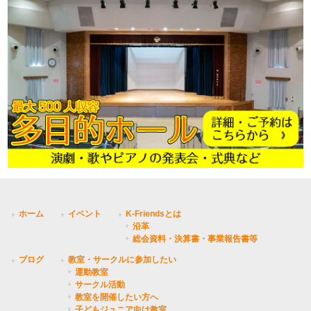
ホーム
イベント
K-Friendsとは
沿革
総会資料・決算書・事業報告書等
ブログ
教室・サークルに参加したい
運動教室
サークル活動
教室を開催したい方へ
子どもジュニア向け教室