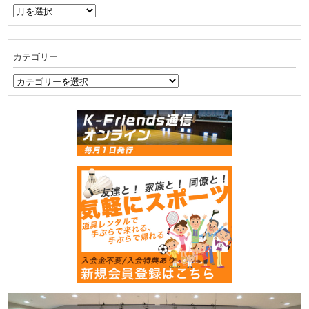
ア
ー
カ
イ
カテゴリー
ブ
カ
テ
ゴ
リ
ー