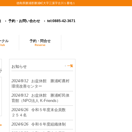
徳島県勝浦郡勝浦町大字三溪字古川１番地１
は
予約・お問い合わせ
tel:0885-42-3671
ークル
予約・問合せ
Club
Reserve
お知らせ
一覧
7
2024/8/12
お盆休館 勝浦町農村
環境改善センター
2024/8/12
お盆休館 勝浦町民体
育館（NPO法人 K-Friends）
2024/6/26
令和５年度末会員数
２５４名
2024/6/26
令和６年度組織体制
»