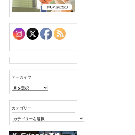
アーカイブ
ア
ー
カ
イ
カテゴリー
ブ
カ
テ
ゴ