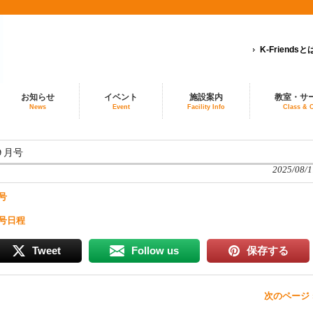
K-Friendsと
お知らせ
イベント
施設案内
教室・サ
News
Event
Facility Info
Class & 
信９月号
2025/08/1
月号
月号日程
Tweet
Follow us
保存する
次のページ 