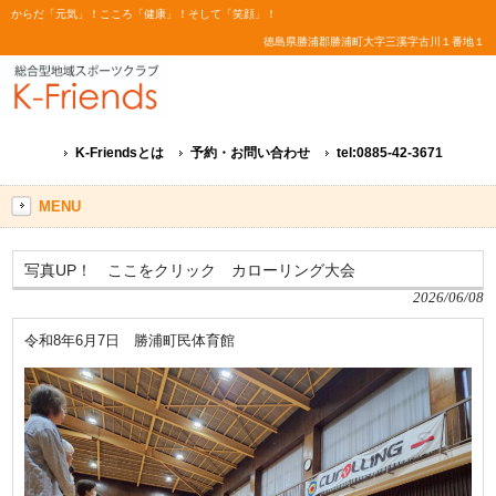
からだ「元気」！こころ「健康」！そして「笑顔」！
徳島県勝浦郡勝浦町大字三溪字古川１番地１
K-Friendsとは
予約・お問い合わせ
tel:0885-42-3671
MENU
写真UP！ ここをクリック カローリング大会
2026/06/08
令和8年6月7日 勝浦町民体育館