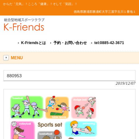
からだ「元気」！こころ「健康」！そして「笑顔」！
徳島県勝浦郡勝浦町大字三溪字古川１番地１
K-Friendsとは
予約・お問い合わせ
tel:0885-42-3671
MENU
880953
2019/12/07