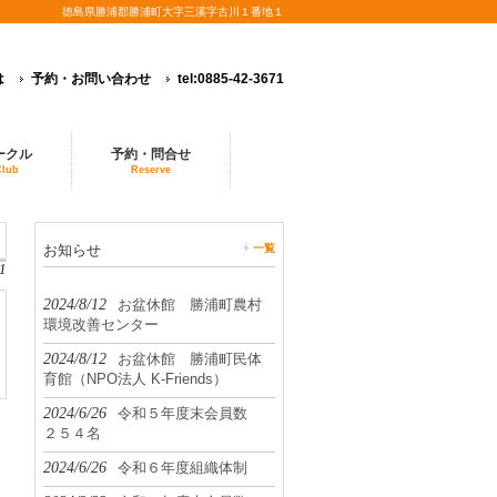
徳島県勝浦郡勝浦町大字三溪字古川１番地１
は
予約・お問い合わせ
tel:0885-42-3671
ークル
予約・問合せ
Club
Reserve
お知らせ
一覧
1
2024/8/12
お盆休館 勝浦町農村
環境改善センター
2024/8/12
お盆休館 勝浦町民体
育館（NPO法人 K-Friends）
2024/6/26
令和５年度末会員数
２５４名
2024/6/26
令和６年度組織体制