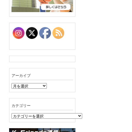
アーカイブ
ア
ー
カ
イ
カテゴリー
ブ
カ
テ
ゴ