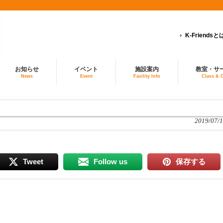
K-Friendsと
お知らせ
イベント
施設案内
教室・サ
News
Event
Facility Info
Class & 
2019/07/1
Tweet
Follow us
保存する