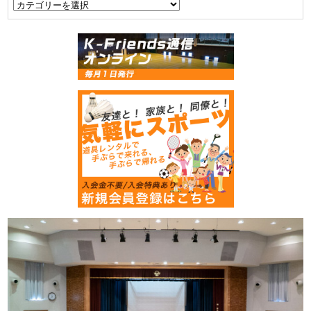
カ
テ
ゴ
リ
ー