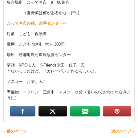
集合場所 よってネ市 9：00集合
（夏野菜は何があるかな～(^^♪)
よってネ市の後、改善センターへ
対象
こども・保護者
費用
こども 無料! 大人 300円
場所
勝浦町農村環境改善センター
講師 NPO法人 K-Friends米田 佳子 氏
＊ないしょだけど、「カレーパン」作るらしいよ。
メニュー
お楽しみ！
準備物 エプロン・三角巾・マスク・水分（暑いのでおわすれなきよ
うに）
« 前のページ
次のページ »