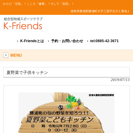
からだ「元気」！こころ「健康」！そして「笑顔」！
徳島県勝浦郡勝浦町大字三溪字古川１番地１
K-Friendsとは
予約・お問い合わせ
tel:0885-42-3671
MENU
夏野菜で子供キッチン
2019/07/13