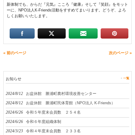
新体制でも、からだ『元気』こころ『健康』そして『笑顔』をモット
ーに、NPO法人K-Friends活動をすすめてまいります。どうぞ、よろ
しくお願いいたします。
« 前のページ
次のページ »
お知らせ
一覧
2024/8/12
お盆休館 勝浦町農村環境改善センター
2024/8/12
お盆休館 勝浦町民体育館（NPO法人 K-Friends）
2024/6/26
令和５年度末会員数 ２５４名
2024/6/26
令和６年度組織体制
2024/3/23
令和４年度末会員数 ２３３名