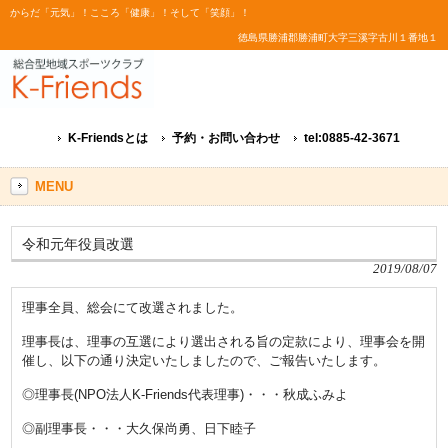
からだ「元気」！こころ「健康」！そして「笑顔」！
徳島県勝浦郡勝浦町大字三溪字古川１番地１
K-Friendsとは
予約・お問い合わせ
tel:0885-42-3671
MENU
令和元年役員改選
2019/08/07
理事全員、総会にて改選されました。
理事長は、理事の互選により選出される旨の定款により、理事会を開
催し、以下の通り決定いたしましたので、ご報告いたします。
◎理事長(NPO法人K-Friends代表理事)・・・秋成ふみよ
◎副理事長・・・大久保尚勇、日下睦子