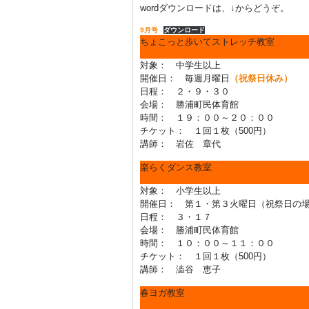
wordダウンロードは、↓からどうぞ。
9月号
ダウンロード
ちょこっと歩いてストレッチ教室
対象： 中学生以上
開催日： 毎週月曜日
（祝祭日休み）
日程： ２・９・３０
会場： 勝浦町民体育館
時間： １９：００～２０：００
チケット： １回１枚（500円）
講師： 岩佐 章代
楽らくダンス教室
対象： 小学生以上
開催日： 第１・第３火曜日（祝祭日の
日程： ３・１７
会場： 勝浦町民体育館
時間： １０：００～１１：００
チケット： １回１枚（500円）
講師： 澁谷 恵子
春ヨガ教室