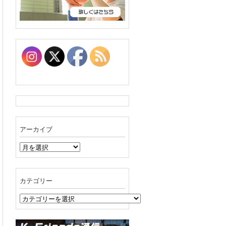
アーカイブ
ア
ー
カ
イ
カテゴリー
ブ
カ
テ
ゴ