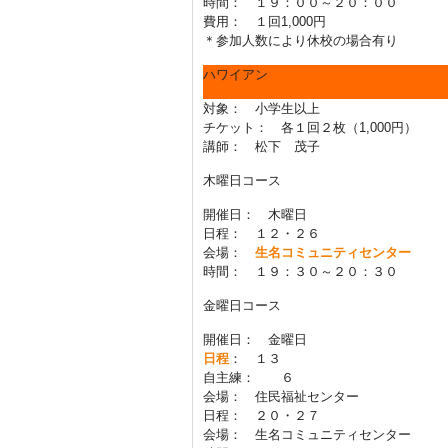
時間： １９：００～２０：００
費用： １回1,000円
＊参加人数により休校の場合有り
ハワイアン
対象： 小学生以上
チケット： 各１回２枚（1,000円）
講師： 松下 茂子
木曜日コース
開催日： 木曜日
日程： １２・２６
会場：
生名コミュニティセンター
時間： １９：３０～２０：３
金曜日コース
開催日： 金曜日
日程
： １３
自主練： ６
会場： 住民福祉センター
日程： ２０・２７
会場： 生名コミュニティセンター