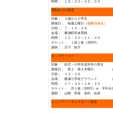
時間： １９：００～２０：００
運動あそび教室
対象： ３歳から小学生
開催日： 毎週土曜日
（祝祭日休み）
日程： ７・１４・２８
会場： 勝浦町民体育館
時間： １０：３０～１１：３０
チケット： １回１枚（300円）
講師： 日下 睦子
キッズサッカー
対象： 幼児～小学生低学年の男女
開催日： 第２・第４木曜日 （祝
日程： １２・２６
会場： 横瀬小学校グラウンド （雨
時間： １７：３０～１８：３０
チケット： 月１枚（300円）or 半年分先
講師： 山崎 和喜 高松 由美
ジュニアトータルスポーツ教室