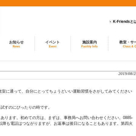
K-Friendsと
お知らせ
イベント
施設案内
教室・サ
News
Event
Facility Info
Class & 
2019/08/2
って、教室に通って、自分にとってちょうどいい運動習慣をさがしてみてください
を試すのにぴったりの時です。
あります。初めての方は、まずは、事務局へお問い合わせください。0885-
７:３０以降も電話はつながりますが、お返事は後日になることもあります。第四火