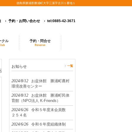
徳島県勝浦郡勝浦町大字三溪字古川１番地１
は
予約・お問い合わせ
tel:0885-42-3671
ークル
予約・問合せ
Club
Reserve
お知らせ
一覧
5
2024/8/12
お盆休館 勝浦町農村
環境改善センター
2024/8/12
お盆休館 勝浦町民体
育館（NPO法人 K-Friends）
2024/6/26
令和５年度末会員数
２５４名
2024/6/26
令和６年度組織体制