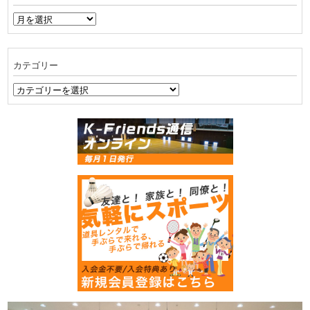
ア
ー
カ
イ
カテゴリー
ブ
カ
テ
ゴ
リ
ー