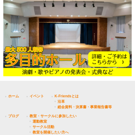
ホーム
イベント
K-Friendsとは
沿革
総会資料・決算書・事業報告書等
ブログ
教室・サークルに参加したい
運動教室
サークル活動
教室を開催したい方へ