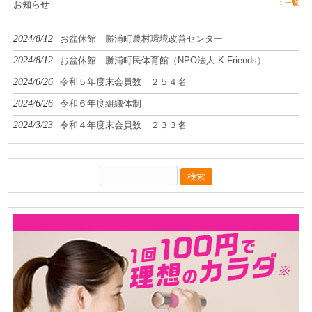
お知らせ
一覧
2024/8/12
お盆休館 勝浦町農村環境改善センター
2024/8/12
お盆休館 勝浦町民体育館（NPO法人 K-Friends）
2024/6/26
令和５年度末会員数 ２５４名
2024/6/26
令和６年度組織体制
2024/3/23
令和４年度末会員数 ２３３名
検
索: