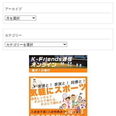
アーカイブ
ア
ー
カ
イ
カテゴリー
ブ
カ
テ
ゴ
リ
ー