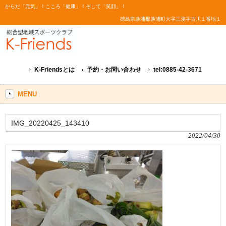
からだ「元気」！こころ「健康」！そして「笑顔」！
徳島県勝浦郡勝浦町大字三溪字古川１番地１
K-Friendsとは
予約・お問い合わせ
tel:0885-42-3671
MENU
IMG_20220425_143410
2022/04/30